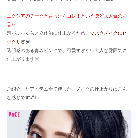
エクシアのチークと言ったらコレ！
というほど大人気の商
品✨
頬がふっくらと立体的に仕上がるため、
マスクメイクにピ
ッタリ
😷💓
透明感のある青みピンクで、可愛すぎない大人な雰囲気に
仕上がります🥺
ご紹介したアイテム全て使った、メイクの仕上がりはこん
な感じです💕↓↓