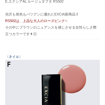
E.エクシア
AL ルージュタフタ RS502
光沢も発色もバツグンに優れたEXCIA新商品💄
RS502は、上品な大人のローズピンク✨
その中にブラウンのニュアンスを感じさせる女性らしさ際
立つカラーです👩🏻
〈ネイル〉