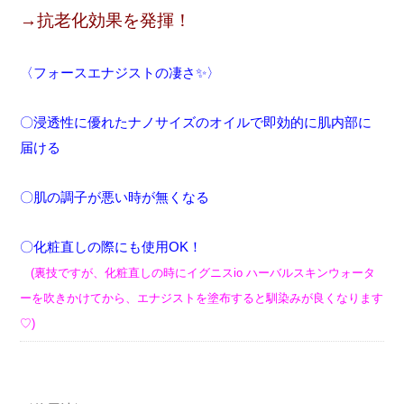
→抗老化効果を発揮！
〈フォースエナジストの凄さ✨〉
〇浸透性に優れたナノサイズのオイルで
即効
的に肌内部に
届ける
〇肌の調子が悪い時が無くなる
〇
化粧直し
の際にも使用OK！
(裏技ですが、化粧直しの時にイグニスio ハーバルスキンウォータ
ーを吹
きかけてから、エナジストを塗布すると
馴染みが良くなります
♡)