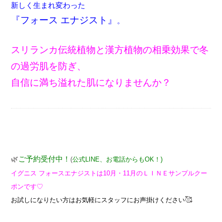
新しく生まれ変わった
『フォース エナジスト』
。
スリランカ伝統植物と漢方植物の相乗効果で
冬
の過労肌を防ぎ、
自信に満ち溢れた肌になりませんか？
🌿
ご予約受付中！
(
公式LINE、お電話からもOK！)
イグニス フォースエナジストは10月・11月のＬＩＮＥサンプルクー
ポンです♡
🥰
お試しになりたい方は
お気軽にスタッフにお声掛けください