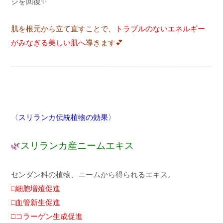
ジを回復✨
肌を根元から立て直すことで、
トラブルのないエネルギー
がみなぎる美しい肌へ
導きます
💕
〈スリランカ伝統植物の効果〉
🌿
スリランカ産ニームエキス
センダン科の植物、ニームから得られるエキス。
□細胞増殖促進
□血管新生促進
□コラーゲン生成促進