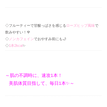
◇フルーティーで甘酸っぱさを感じる
ローズヒップ風味
で
飲みやすい！🌹
◇
ノンカフェイン
でおやすみ前にも🌙
◇
1本2kcal
✨
～肌の不調時に、速攻1本！
美肌体質目指して、毎日1本✨～