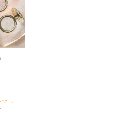
ス
パクト。
ー