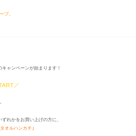
ープ。
ズのキャンペーンが始まります！
TART／
～
ちいずれかをお買い上げの方に、
 タオルハンカチ｣