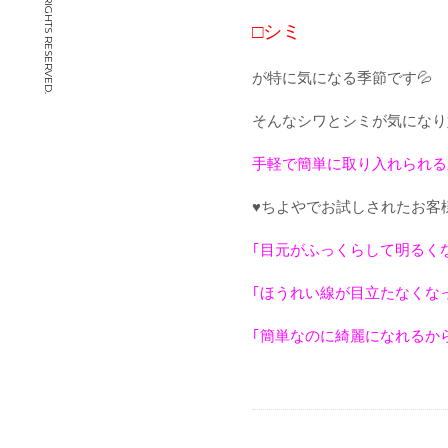
© CHIYOYA. ALL RIGHTS RESERVED.
□
シミ
が特に気になる季節です
💦
そんなシワとシミが気になり
手軽で簡単に取り入れられる
♥️ちよや
でお試しされたお客様
｢目元がふっくらして明るく
｢ほうれい線が目立たなくな
｢簡単なのに綺麗になれるか