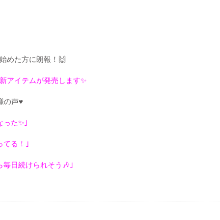
始めた方に朗報！
🙌
新アイテムが発売します
✨
の声♥️
なった
✨
｣
ってる！｣
ら毎日続けられそう
🎶
｣