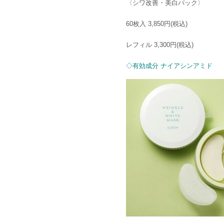
〈シワ改善・美白パック〉
60
枚入
3,850
円
(
税込
)
レフィル
3,300
円
(
税込
)
◇有効成分
ナイアシンアミド