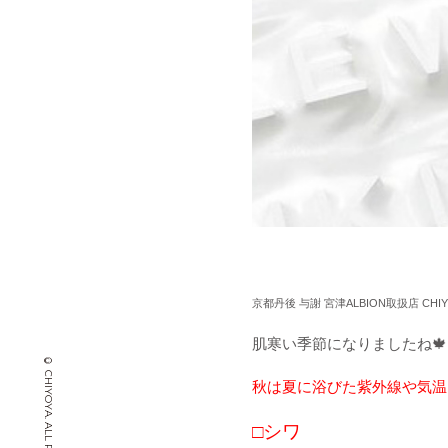
京都丹後
与謝
宮津
ALBION
取扱店
CHI
肌寒い季節になりましたね🍁
秋は夏に浴びた紫外線や気温
□
シワ