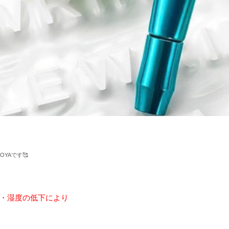
YOYA
です
🥰
・湿度の低下により