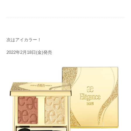
次はアイカラー！
2022
年
2
月
18
日
(
金
)
発売