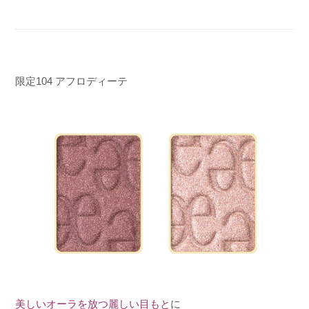
限定
104
アフロディーテ
美しいオーラを放つ麗しい目もと
に