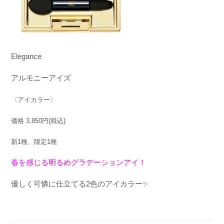
Elegance
アルモニーアイズ
〈アイカラー〉
価格
3,850
円
(
税込
)
新
1
種、限定
1
種
春を感じる明るめグラデーションアイ！
優しく可憐に仕立てる
2
色のアイカラー
✨