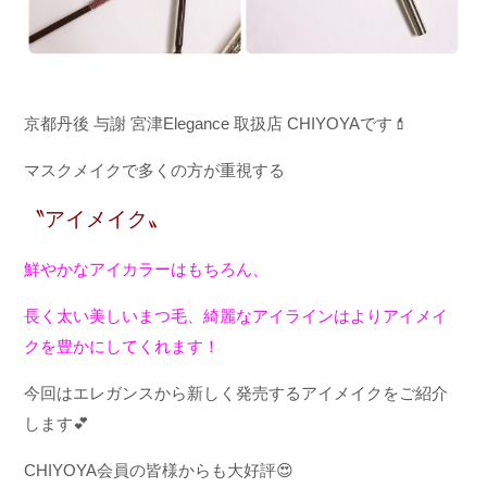
京都丹後
与謝
宮津
Elegance
取扱店
CHIYOYA
です
💄
マスクメイクで多くの方が重視する
〝アイメイク〟
鮮やかなアイカラーはもちろん、
長く太い美しいまつ毛、綺麗なアイラインはよりアイメイ
クを豊かにしてくれます！
今回はエレガンスから新しく発売するアイメイクをご紹介
します
💕
CHIYOYA
会員の皆様からも大好評😍