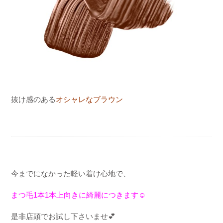
抜け感のある
オシャレなブラウン
今までになかった軽い着け心地で、
まつ毛
1
本
1
本上向きに綺麗につきます
☺️
是非店頭でお試し下さいませ
💕