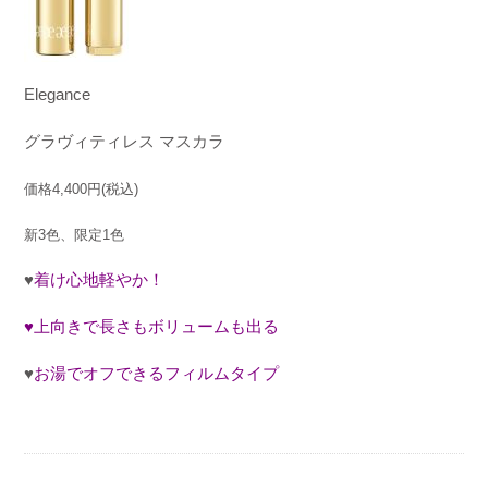
Elegance
グラヴィティレス
マスカラ
価格
4,400
円
(
税込
)
新
3
色、限定
1
色
♥️
着け心地軽やか！
♥️
上向きで長さもボリュームも出る
♥️
お湯でオフできるフィルムタイプ