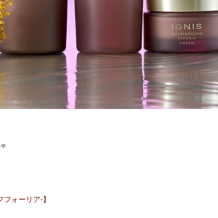
🤎
-エフフォーリア-】