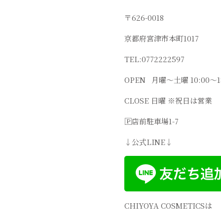
〒
626-0018
京都府宮津市本町
1017
TEL:0772222597
OPEN
月曜～土曜
10:00
〜
1
CLOSE
日曜
※
祝日は営業
🄿
店前駐車場
1-7
↓
公式
LINE↓
CHIYOYA COSMETICS
は