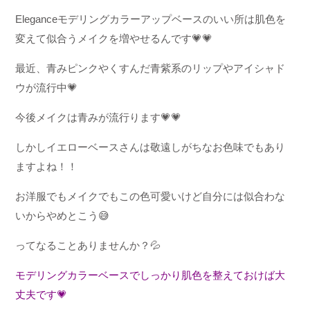
Eleganceモデリングカラーアップベースのいい所は
肌色を
変えて似合うメイクを
増やせるんです
💗💗
最近、青みピンクやくすんだ
青紫系のリップやアイシャド
ウが
流行中
💗
今後メイクは青みが流行ります
💗💗
しかしイエローベースさんは
敬遠しがちなお色味でも
あり
ますよね！！
お洋服でもメイクでも
この色可愛いけど自分には
似合わな
いからやめとこう
😅
ってなることありませんか？
💦
モデリングカラーベースで
しっかり肌色を整えておけば大
丈夫です
💗