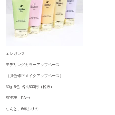
エレガンス
モデリング
カラーアップ
ベース
（肌色修正メイクアップベース）
30g 5
色
各
4
,
500
円（税抜）
SPF25
PA++
なんと、
6
年ぶりの