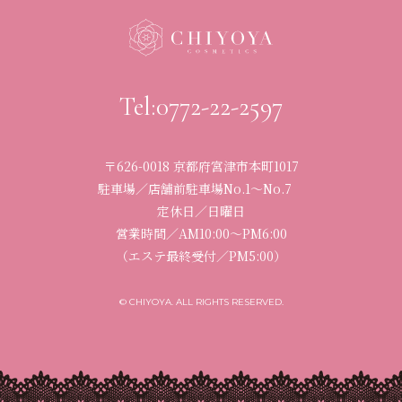
Tel:0772-22-2597
〒626-0018 京都府宮津市本町1017
駐車場／店舗前駐車場No.1〜No.7
定休日／日曜日
営業時間／
AM10:00〜PM6:00
（エステ最終受付／PM5:00）
© CHIYOYA. ALL RIGHTS RESERVED.