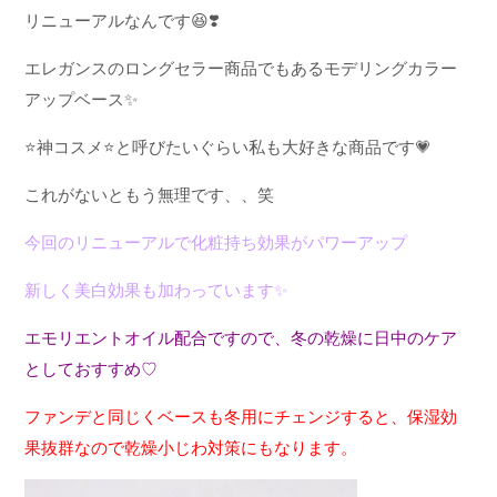
リニューアルなんです
😆❣️
エレガンスのロングセラー
商品でもあるモデリングカラー
アップベース
✨
⭐️
神コスメ
⭐️
と呼びたいぐらい
私も大好きな商品です
💗
これがないともう無理です、、笑
今回のリニューアルで
化粧持ち効果がパワーアップ
新しく美白効果も加わっています
✨
エモリエントオイル配合ですので、冬の乾燥に日中のケア
としておすすめ♡
ファンデと同じくベースも冬用にチェンジすると、保湿効
果抜群なので乾燥小じわ対策にもなります。