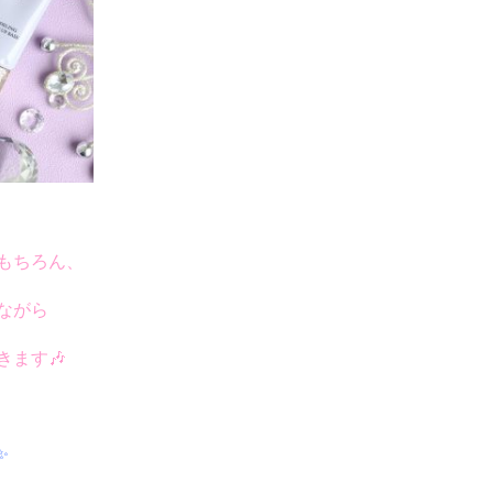
もちろん、
ながら
きます
🎶
✨