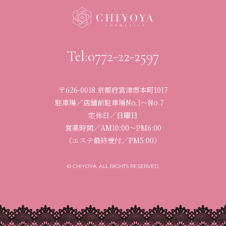
Tel:0772-22-2597
〒626-0018 京都府宮津市本町1017
駐車場／店舗前駐車場No.1〜No.7
定休日／日曜日
営業時間／
AM10:00〜PM6:00
（エステ最終受付／PM5:00）
© CHIYOYA. ALL RIGHTS RESERVED.