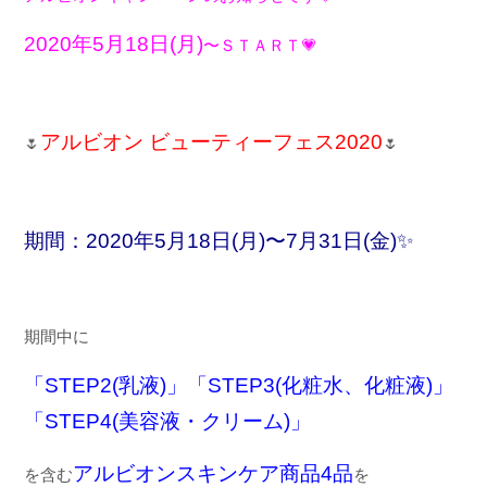
2020年5
月
18
日
(
月
)
〜ＳＴＡＲＴ
💗
アルビオン ビューティーフェス
2020
🌷
🌷
期間：2020年
5
月
18
日
(
月
)
〜
7
月
31
日
(
金
)
✨
期間中に
「
STEP2(
乳液
)
」「
STEP3(
化粧水、化粧液
)
」
「
STEP4(
美容液・クリーム
)
」
アルビオンスキンケア商品
4
品
を含む
を