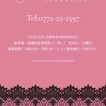
Tel:0772-22-2597
〒626-0018 京都府宮津市本町1017
駐車場／店舗前駐車場No.1〜No.7
定休日／日曜日
営業時間／
AM10:00〜PM6:00
（エステ最終受付／PM5:00）
© CHIYOYA. ALL RIGHTS RESERVED.