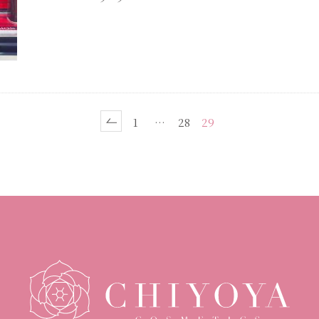
1
…
28
29