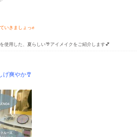
ていきましょっ✊
を使用した、
夏らしい🌴
アイメイクをご紹介します💕
げ爽やか🎐