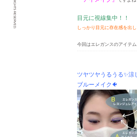
© CHIYOYA. ALL RIGHTS RESERVED.
目元に視線集中！！
しっかり目元に存在感を出し
今回はエレガンスのアイテム
ツヤツヤうるうる✨涼し
ブルーメイク🐠