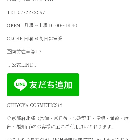
TEL:0772222597
OPEN
月曜～土曜
10:00
〜
18:30
CLOSE
日曜
※
祝日は営業
🄿
店前駐車場
1-7
↓
公式
LINE↓
CHIYOYA COSMETICS
は
◇京都府北部（宮津・京丹後・与謝野町・伊根・舞鶴・綾
部・福知山
)
のお客様に主にご利用頂いております。
◇ちよや会員様の
ALBION
全国配送注文は毎日承っており