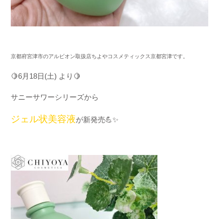
京都府宮津市のアルビオン取扱店ちよやコスメティックス京都宮津です。
🍋
6
月
18
日
(
土
)
より
🍋
サニーサワーシリーズから
ジェル状美容液
が新発売
💪✨