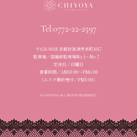
Tel:0772-22-2597
〒626-0018 京都府宮津市本町1017
駐車場／店舗前駐車場No.1〜No.7
定休日／日曜日
営業時間／
AM10:00〜PM6:00
（エステ最終受付／PM5:00）
© CHIYOYA. ALL RIGHTS RESERVED.