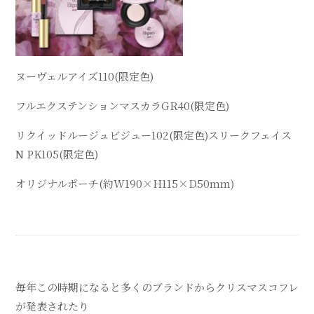
ヌーヴェル
アイズ
110
(限定色)
フルエクステンション
マスカラ
GR40
(限定色)
リクイッド
ルージュ
ビジュー
102
(限定色)スリーク
フェイス
N PK105
(限定色)
オリジナルポーチ(約
W190×H115×D50mm
)
毎年
この時期になると多くのブランドから
クリスマスコフレ
が発表されたり