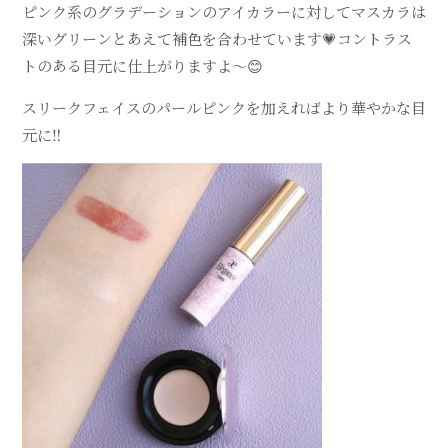
ピンク系のグラデーションの
アイカラーに対して
マスカラは
深いグリーンと
あえて補色を合わせています
💗
コントラス
トのある目元に
仕上がりますよ〜
😊
スリークフェイスのパールピンクを
加えればより華やかな目
元に
‼️