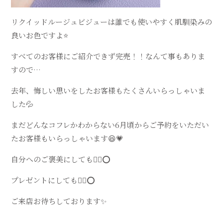
リクイッドルージュビジューは
誰でも使いやすく肌馴染みの
良いお色ですよ
⭐️
すべてのお客様にご紹介できず
完売！！
なんて事もありま
すので…
去年、悔しい思いをしたお客様も
たくさんいらっしゃいま
した
💦
まだどんなコフレかわからない6月頃から
ご予約をいただい
たお客様も
いらっしゃいます
😆💗
自分へのご褒美にしても
🙆‍♀️⭕️
プレゼントにしても
🙆‍♀️⭕️
ご来店お待ちしております✨