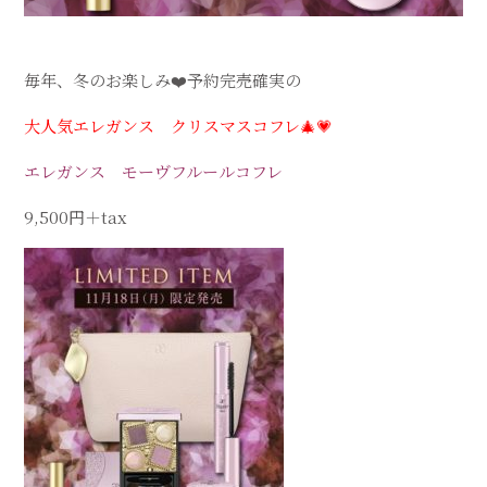
毎年、冬のお楽しみ❤️
予約完売確実の
大人気
エレガンス クリスマスコフレ
🎄💗
エレガンス
モーヴフルール
コフレ
9
,
500
円＋
tax