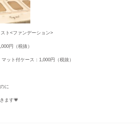
レスト
<
ファンデーション
>
,
000
円（税抜）
、マット付ケース：
1
,
000
円（税抜）
のに
きます
💗