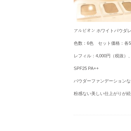
アルビオン
ホワイト
パウダ
色数：
6
色 セット価格：各
5
レフィル：
4
,
000
円（税抜）
SPF25 PA++
パウダーファンデーションな
粉感ない美しい仕上がりが続