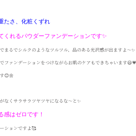
重たさ、化粧くずれ
てくれる
パウダーファンデーションです
✨
で
まるでシルクのようなツルツル、
品のある光沢感が出ますよ〜
✨
で
ファンデーションをつけながら
お肌のケアもできちゃいます
😃
す
😊🌼
がなく
サラサラツヤツヤになるな〜と
✨
る感はゼロです！
ーションですよ
🥰