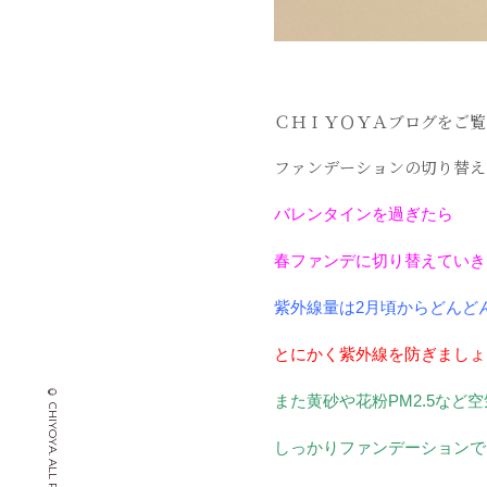
ＣＨＩＹＯＹＡブログをご覧
ファンデーションの
切り替え
バレンタインを過ぎたら
春ファンデに切り替えていき
紫外線量は
2
月頃からどんど
とにかく紫外線を防ぎましょ
また黄砂や花粉
PM2.5
など
空
しっかりファンデーションで