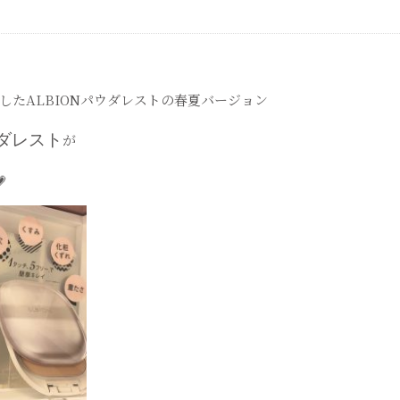
たALBION
パウダレストの春夏バージョン
ウダレスト
が
💗