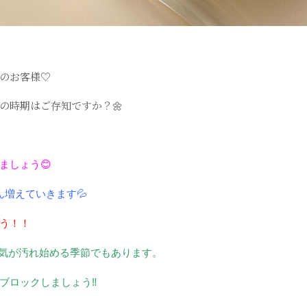
のお客様♡
の時期はご存知ですか？
🌼
ましょう
😊
ん
増えていきます
💦
う！！
気が汚れ始める季節でもあります。
ブロックしましょう
‼️