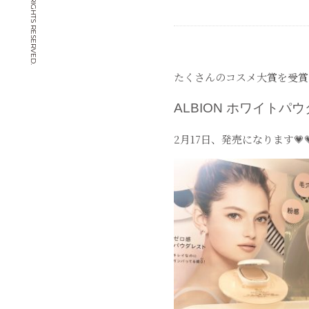
© CHIYOYA. ALL RIGHTS RESERVED.
たくさんのコスメ大賞を受賞し
ALBION ホワイトパ
2
月
17
日、発売になります
💗