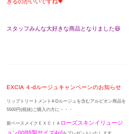
きるのがいいですね
💗
スタッフみんな大好きな商品となりました
😆
EXCIA ４-dルージュキャンペーンのお知らせ
リップトリートメント
4-D
ルージュを含む
アルビオン商品を
5500
円
(
税抜
)
ご購入の方に・・・
ローズスキンイリュージ
新ベースメイクＥＸＣＩＡ
ョン
00
[特製サイズ
4g
]
をプレゼントいたします。