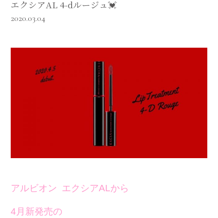
エクシアAL 4-dルージュ💓
2020.03.04
アルビオン エクシアALから
4
月
新発売の