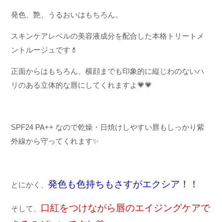
発色、艶、うるおいはもちろん。
スキンケアレベルの美容液成分を配合した
本格トリートメ
ントルージュです
💄
正面からはもちろん、横顔までも印象的に
縦じわのないハ
リのある立体的な唇にしてくれますよ
💗💗
SPF24 PA++ なので乾燥・日焼けしやすい
唇も
しっかり紫
外線から守ってくれます
✨
発色も色持ちもさすがエクシア！！
とにかく、
口紅をつけながら
唇のエイジングケアで
そして、