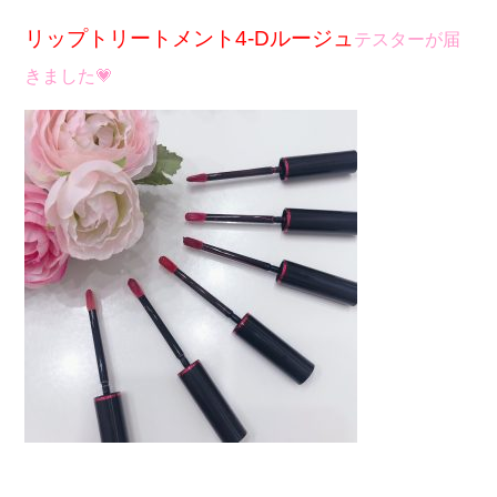
リップトリートメント
4-D
ルージュ
テスターが届
きました
💗