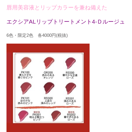
唇用美容液とリップカラーを兼ね備えた
エクシア
AL
リップトリートメント
4-
Ｄルージュ
6
色・限定
2
色 各
4000
円
(
税抜
)