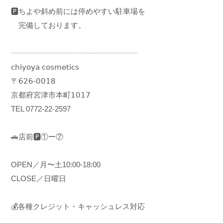
🅿︎ちよや斜め前には停めやすい駐車場を
完備しております。
┈┈┈┈┈┈┈┈┈┈┈┈┈┈┈┈┈
𝖼𝗁𝗂𝗒𝗈𝗒𝖺 𝖼𝗈𝗌𝗆𝖾𝗍𝗂𝖼𝗌
〒𝟨𝟤𝟨-𝟢𝟢𝟣𝟪
京都府宮津市本町𝟣𝟢𝟣𝟩
TEL 0772-22-2597
🚗店前🅿️①ー⑦
OPEN／月〜土10:00-18:00
CLOSE／日曜日
💰各種クレジット・キャッシュレス対応